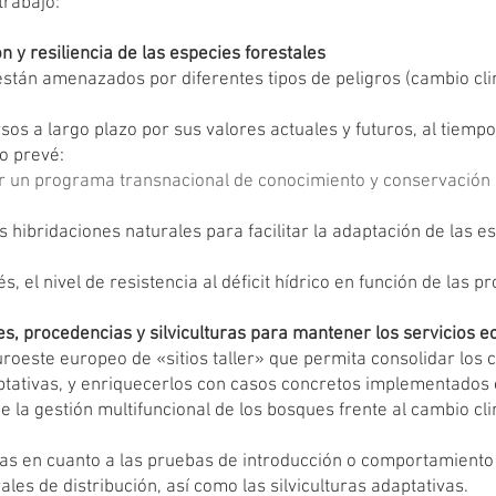
trabajo:
ón y resiliencia de las especies forestales
están amenazados por diferentes tipos de peligros (cambio clim
sos a largo plazo por sus valores actuales y futuros, al tiem
to prevé:
r un programa transnacional de conocimiento y conservación 
 hibridaciones naturales para facilitar la adaptación de las e
s, el nivel de resistencia al déficit hídrico en función de las p
ies, procedencias y silviculturas para mantener los servicios 
uroeste europeo de «sitios taller» que permita consolidar los
ptativas, y enriquecerlos con casos concretos implementados e
e la gestión multifuncional de los bosques frente al cambio cli
as en cuanto a las pruebas de introducción o comportamiento
les de distribución, así como las silviculturas adaptativas.