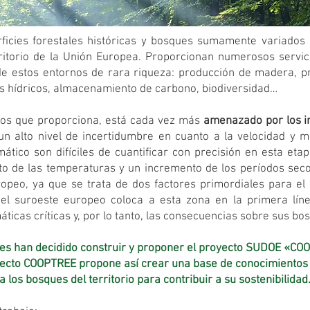
ficies forestales históricas y bosques sumamente variados 
rritorio de la Unión Europea. Proporcionan numerosos servi
 estos entornos de rara riqueza: producción de madera, pro
os hídricos, almacenamiento de carbono, biodiversidad…
icios que proporciona, está cada vez más
amenazado por los i
 un alto nivel de incertidumbre en cuanto a la velocidad y 
ático son difíciles de cuantificar con precisión en esta et
o de las temperaturas y un incremento de los períodos sec
opeo, ya que se trata de dos factores primordiales para el
del suroeste europeo coloca a esta zona en la primera líne
ticas críticas y, por lo tanto, las consecuencias sobre sus bo
tales han decidido construir y proponer el proyecto SUDOE «
oyecto COOPTREE propone así crear una base de conocimientos e
a los bosques del territorio para contribuir a su sostenibilidad