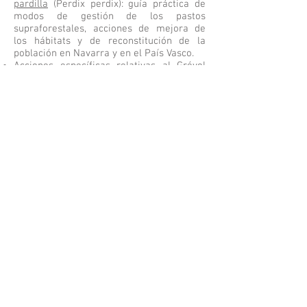
pardilla
(Perdix perdix): guía práctica de
modos de gestión de los pastos
supraforestales, acciones de mejora de
los hábitats y de reconstitución de la
población en Navarra y en el País Vasco.
Acciones específicas relativas al Grévol
(Bonasa bonasia): redacción de un plan de
reintroducción y pruebas de
reintroducción del Grévol en el Valle de
Arán.
Presupuesto:
2 654 292
€
Subvención FEDER:
1 533 544
€