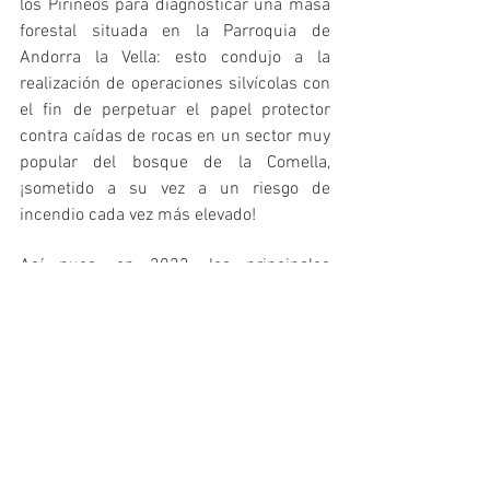
los Pirineos para diagnosticar una masa 
forestal situada en la Parroquia de 
Andorra la Vella: esto condujo a la 
realización de operaciones silvícolas con 
el fin de perpetuar el papel protector 
contra caídas de rocas en un sector muy 
popular del bosque de la Comella, 
¡sometido a su vez a un riesgo de 
incendio cada vez más elevado!
Así pues, en 2023, los principales 
actores forestales de los Pirineos, 
reunidos en FORESPIR, han trabajado 
juntos para proponer dos nuevos 
proyectos de cooperación para la 
adaptación y la protección de los 
bosques frente al cambio climático:
El proyecto COOPTREE
 se extiende 
más allá de nuestro macizo, 