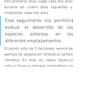
tres primeros años, luego cada dos años 
durante los cuatro años siguientes y, 
finalmente, cada tres años.
Este seguimiento nos permitirá 
evaluar el desarrollo de las 
especies arbóreas en los 
diferentes emplazamientos.
El quinto sitio, de 3 hectáreas, servirá de 
ejemplo de adaptación forestal al cambio 
climático. En este, los robles (
Quercus 
robur
 y 
Quercus petraea)
, vulnerables a la 
sequía y que muestran signos de 
deterioro, serán sustituidos 
progresivamente por roble pubescente 
(
Quercus pubescens
) — más resistente a 
la sequía — mediante el enriquecimiento 
de los claros que se crean cada 10 años.