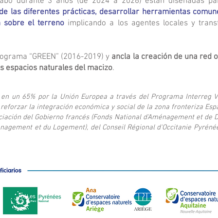
cabo durante 3 años (de 2024 a 2026) están diseñadas p
de las diferentes prácticas, desarrollar herramientas comun
n sobre el terreno
implicando a los agentes locales y transf
programa “GREEN” (2016-2019) y
ancla la creación de una red 
os espacios naturales del macizo
.
o en un 65% por la Unión Europea a través del Programa Interreg 
 reforzar la integración económica y social de la zona fronteriza Es
ciación del Gobierno francés (Fonds National d'Aménagement et de D
énagement et du Logement), del Conseil Régional d'Occitanie Pyréné